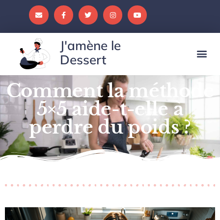
J'amène le
Dessert
Comment la méthode
5×5 aide-t-elle à
perdre du poids ?