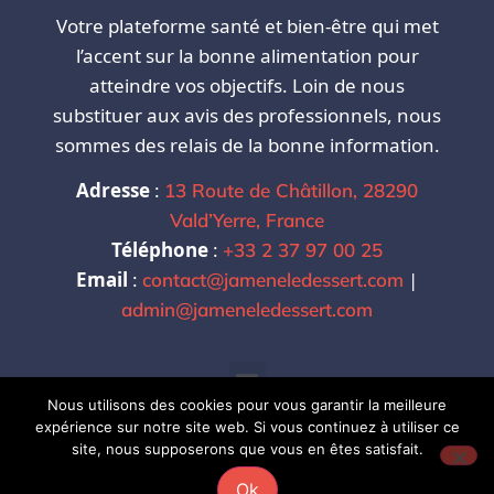
Votre plateforme santé et bien-être qui met
l’accent sur la bonne alimentation pour
atteindre vos objectifs. Loin de nous
substituer aux avis des professionnels, nous
sommes des relais de la bonne information.
Adresse
:
13 Route de Châtillon, 28290
Vald’Yerre, France
Téléphone
:
+33 2 37 97 00 25
Email
:
|
contact@jameneledessert.com
admin@jameneledessert.com
Nous utilisons des cookies pour vous garantir la meilleure
expérience sur notre site web. Si vous continuez à utiliser ce
site, nous supposerons que vous en êtes satisfait.
Copyright @2024. @J'amène le Dessert . Tous
Ok