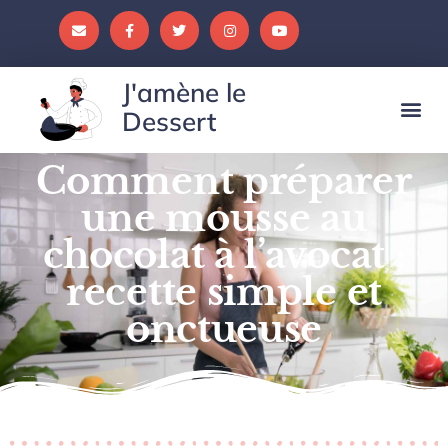
J'amène le
Dessert
Comment préparer
une mousse au
chocolat à l’avocat :
recette simple et
onctueuse