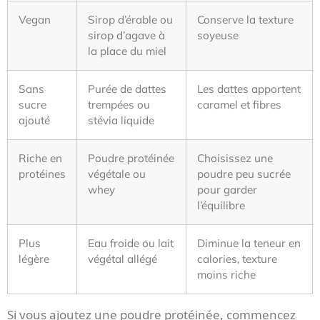
Vegan
Sirop d’érable ou
Conserve la texture
sirop d’agave à
soyeuse
la place du miel
Sans
Purée de dattes
Les dattes apportent
sucre
trempées ou
caramel et fibres
ajouté
stévia liquide
Riche en
Poudre protéinée
Choisissez une
protéines
végétale ou
poudre peu sucrée
whey
pour garder
l’équilibre
Plus
Eau froide ou lait
Diminue la teneur en
légère
végétal allégé
calories, texture
moins riche
Si vous ajoutez une poudre protéinée, commencez