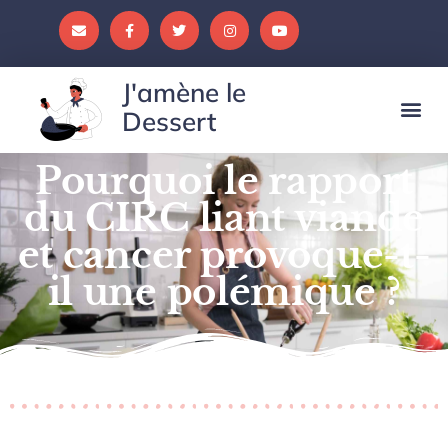
J'amène le
Dessert
Pourquoi le rapport
du CIRC liant viande
et cancer provoque-t-
il une polémique ?