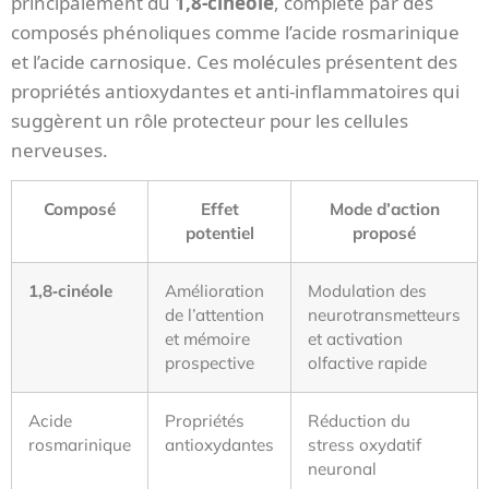
principalement du
1,8‑cinéole
, complété par des
composés phénoliques comme l’acide rosmarinique
et l’acide carnosique. Ces molécules présentent des
propriétés antioxydantes et anti-inflammatoires qui
suggèrent un rôle protecteur pour les cellules
nerveuses.
Composé
Effet
Mode d’action
potentiel
proposé
1,8‑cinéole
Amélioration
Modulation des
de l’attention
neurotransmetteurs
et mémoire
et activation
prospective
olfactive rapide
Acide
Propriétés
Réduction du
rosmarinique
antioxydantes
stress oxydatif
neuronal