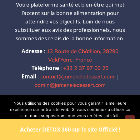
Votre plateforme santé et bien-être qui met
l’accent sur la bonne alimentation pour
atteindre vos objectifs. Loin de nous
substituer aux avis des professionnels, nous
sommes des relais de la bonne information.
Adresse
:
13 Route de Châtillon, 28290
Vald’Yerre, France
Téléphone
:
+33 2 37 97 00 25
Email
:
|
contact@jameneledessert.com
admin@jameneledessert.com
Nous utilisons des cookies pour vous garantir la meilleure
expérience sur notre site web. Si vous continuez à utiliser ce
site, nous supposerons que vous en êtes satisfait.
Ok
Acheter DETOX 360 sur le site Officiel !
Copyright @2024. @J'amène le Dessert . Tous
Droits Réservés