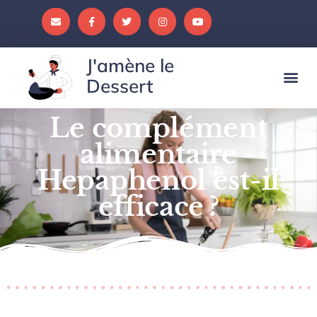
J'amène le
Dessert
Le complément
alimentaire
Hepaphenol est-il
efficace ?